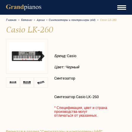
Главная
>
Каталог
>
Архив
>
Синтезаторы и контроллеры (old)
>
Casio LK-260
Casio LK-260
Бренд:
Casio
Цвет: Черный
Синтезатор
Синтезатор Casio LK-260
* Спецификация, цвет и страна
производства могут
отличаться от указанных.
Вернутся в раздел "Синтезаторы и контроллеры (old)"