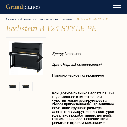
Главная
>
Каталог
>
Рояли и пианино
>
Bechstein
>
Bechstein B 124 STYLE PE
Bechstein B 124 STYLE PE
Бренд:
Bechstein
Цвет: Черный полированный
Пианино черное полированное
Концертное пианино Bechstein B 124
Style мощное и вместе с тем
чувствительно реагирующее на
любое прикосновение. Гармоничное
сочетание крупного размера,
элегантных закруглённых контуров,
идеально проработанных деталей.
Оптимальное соотношение плеч
рычагов в игровом механизме...