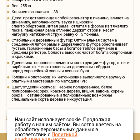
Вес: 255 кг
Количество клавиш: 88
Дека: представляющая собой резонатор в пианино, влияет на
динамику, наполненность звука и широкий
спектр обертонов.Литая рама: отлитая в форме из тяжёлого
песка, панцирная рама отлично держит строй и несёт
нагрузку натяжения струн, равную 15 тоннам.
Стабильный деревянный футор: Оптимальная система
соединения литой рамы и деревянного футора обеспечивает
густые, гармоничные басы и богатое тёплое звучание в
среднем регистре. Область высоких частот богата обертонами
и красками.
Древесина: основные элементы конструкции – футор, штег и
вирбельшток – изготовлены из древесины твёрдых
пород европейской сосны и лесного бука.
Головки молоточков: их интонировка выполняется вручную
опытными мастерами по методике IVP.
Цвет/отделки корпуса: Чёрное полированное, белое
полированное; орех, красное дерево, вишня, вавона, корень
ореха – сатинированные и полированные; возможны
специальные сорта дерева и инкрустация
Вернутся в раздел "Bechstein"
Наш сайт использует cookie. Продолжая
работу с нашим сайтом, Вы соглашаетесь на
обработку персональных данных в
соответствии с
Политикой
конфиденциальности