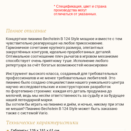
* Спецификация, цвет и страна
производства могут
отличаться от указанных.
Полное описание
Концертное пианино Bechstein B 124 Style мощное и вместе с тем
чувствительно реагирующее на любое прикосновение.
Гармоничное сочетание крупного размера, элегантных
закруглённых контуров, идеально проработанных деталей.
Оптимальное соотношение плеч рычагов в игровом механизме
способствует очень приятному туше. Исполнение любого
репертуара за счёт богатых возможностей нюансировки
Инструмент высокого класса, созданный для требовательных
профессионалов и не менее требовательных любителей. Это
пианино было создано специалистами нашего уникального центрa
научно-исследовательских и конструкторских разработок
по фортепиано строению: каждая его деталь продумана до
мелочей, ведь мы несём ответственность за судьбу и за будущее
нашей легендарной марки.
Вы хотели бы играть на пианино и днём, и ночью, никому при этом
не мешая? Пианино Bechstein B 124 Style может быть заказано
также с системой Vario.
Технические характеристики
Габариты: 125 х 151 х 61 см