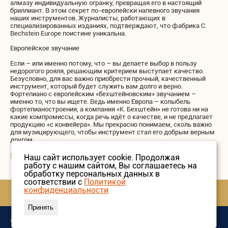
алмазу индивидуальную огранку, превращая его в настоящий
бриллиант. В этом секрет по-европейски напевного звучания
наших инструментов. Журналисты, работающих в
специализированных изданиях, подтверждают, что фабрика C.
Bechstein Europe поистине уникальна.
Европейское звучание
Если – или именно потому, что – вы делаете выбор в пользу
недорогого рояля, решающим критерием выступает качество.
Безусловно, для вас важно приобрести прочный, качественный
инструмент, который будет служить вам долго и верно.
Фортепиано с европейским «бехштейновским» звучанием –
именно то, что вы ищете. Ведь именно Европа – колыбель
фортепианостроения, а компания «К. Бехштейн» не готова ни на
какие компромиссы, когда речь идёт о качестве, и не предлагает
продукцию «с конвейера». Мы прекрасно понимаем, сколь важно
для музицирующего, чтобы инструмент стал его добрым верным
другом.
Вернутся в раздел "W. Hoffmann"
Наш сайт использует cookie. Продолжая
работу с нашим сайтом, Вы соглашаетесь на
обработку персональных данных в
соответствии с
Политикой
конфиденциальности
Принять
©
Grandpianos
. Все права защищены.