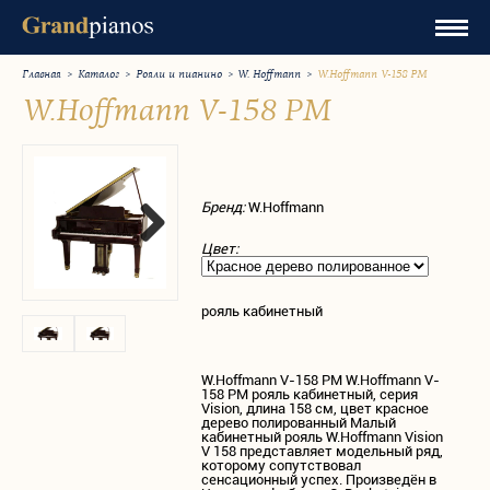
Главная
>
Каталог
>
Рояли и пианино
>
W. Hoffmann
>
W.Hoffmann V-158 PM
W.Hoffmann V-158 PM
Бренд:
W.Hoffmann
Цвет:
рояль кабинетный
W.Hoffmann V-158 PM W.Hoffmann V-
158 PM рояль кабинетный, серия
Vision, длина 158 см, цвет красное
дерево полированный Mалый
кабинетный рояль W.Hoffmann Vision
V 158 представляет модельный ряд,
которому сопутствовал
сенсационный успех. Произведён в