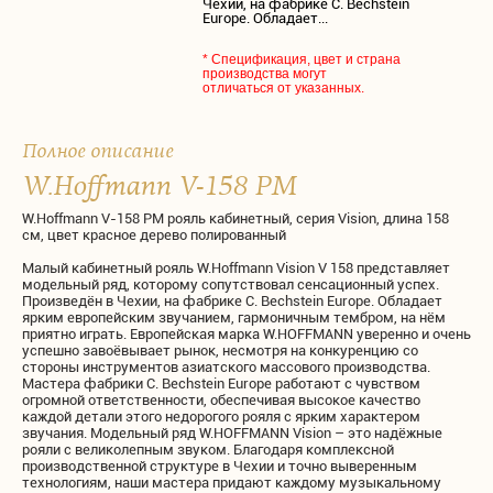
Чехии, на фабрике C. Bechstein
Europe. Oбладает...
* Спецификация, цвет и страна
производства могут
отличаться от указанных.
Полное описание
W.Hoffmann V-158 PM
W.Hoffmann V-158 PM рояль кабинетный, серия Vision, длина 158
см, цвет красное дерево полированный
Mалый кабинетный рояль W.Hoffmann Vision V 158 представляет
модельный ряд, которому сопутствовал сенсационный успех.
Произведён в Чехии, на фабрике C. Bechstein Europe. Oбладает
ярким европейским звучанием, гармоничным тембром, на нём
приятно играть. Европейская марка W.HOFFMANN уверенно и очень
успешно завоёвывает рынок, несмотря на конкуренцию со
стороны инструментов азиатского массового производства.
Мастера фабрики C. Bechstein Europe работают с чувством
огромной ответственности, обеспечивая высокое качество
каждой детали этого недорогого рояля с ярким характером
звучания. Модельный ряд W.HOFFMANN Vision – это надёжные
рояли с великолепным звуком. Благодаря комплексной
производственной структуре в Чехии и точно выверенным
технологиям, наши мастера придают каждому музыкальному