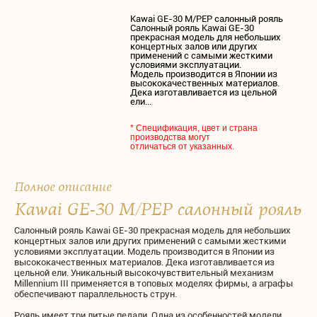
Kawai GE-30 M/PEP салонный рояль
Салонный рояль Kawai GE-30
прекрасная модель для небольших
концертных залов или других
применений с самыми жесткими
условиями эксплуатации.
Модель производится в Японии из
высококачественных материалов.
Дека изготавливается из цельной
ели...
* Спецификация, цвет и страна
производства могут
отличаться от указанных.
Полное описание
Kawai GE-30 M/PEP салонный рояль
Салонный рояль Kawai GE-30 прекрасная модель для небольших
концертных залов или других применений с самыми жесткими
условиями эксплуатации. Модель производится в Японии из
высококачественных материалов. Дека изготавливается из
цельной ели. Уникальный высокочувствительный механизм
Millennium III применяется в топовых моделях фирмы, а аграфы
обеспечивают параллельность струн.
Рояль имеет три литые педали. Одна из особенностей модели