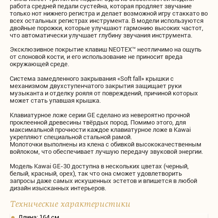
работа средней педали сустейна, которая продляет звучание
только нот нижнего регистра и делает возможной игру стаккато во
всех остальных регистрах инструмента. В модели используются
двойные порожки, которые улучшают гармонию высоких частот,
что автоматически улучшает глубину звучания инструмента.
Эксклюзивное покрытие клавиш NEOTEX™ неотличимо на ощупь
от слоновой кости, и его использование не приносит вреда
окружающей среде.
Система замедленного закрывания «Soft fall» крышки с
механизмом двухступенчатого закрытия защищает руки
музыканта и отделку рояля от повреждений, причиной которых
может стать упавшая крышка.
Клавиатурное ложе серии GE сделано из невероятно прочной
проклеенной древесины твёрдых пород. Помимо этого, для
максимальной прочности каждое клавиатурное ложе в Kawai
укрепляют специальной стальной рамой.
Молоточки выполнены из клена с обивкой высококачественным
войлоком, что обеспечивает лучшую передачу звуковой энергии.
Модель Kawai GE-30 доступна в нескольких цветах (черный,
белый, красный, орех), так что она сможет удовлетворить
запросы даже самых искушенных эстетов и впишется в любой
дизайн изысканных интерьеров.
Технические характеристики
Длина: 164 см