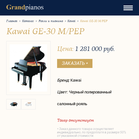
Главная
>
Каталог
>
Рояли и пианино
>
Kawai
>
Kawai GE-30 M/PEP
Kawai GE-30 M/PEP
Цена:
1 281 000 руб.
Бренд:
Kawai
Цвет: Черный полированный
салонный рояль
Товар отсутствует
* Заказ данного товара осуществляет
индивидуально, по предоплате в размере 50%
от указанной стоимости.