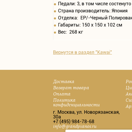
Педали: 3, в том числе состенуто
Страна производитель: Япония
Отделка: EP/-Черный Полирова
Габариты: 150 х 150 х 102 см
Вес: 268 кг
Вернутся в раздел "Kawai"
Доставка
Ро
Возврат товара
Ци
Оплата
Ак
Политика
Си
конфиденциальности
Ар
г. Москва, ул. Новорязанская,
30а
+7 (495) 984-78-68
info@grandpianos.ru