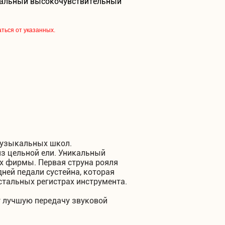
икальный высокочувствительный
аться от указанных.
музыкальных школ.
з цельной ели. Уникальный
ях фирмы. Первая струна рояля
дней педали сустейна, которая
остальных регистрах инструмента.
т лучшую передачу звуковой