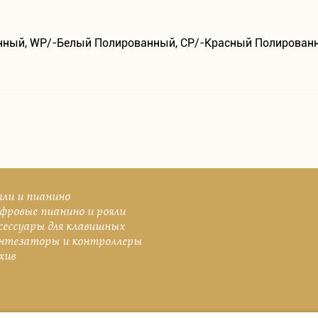
нный, WP/-Белый Полированный, CP/-Красный Полирован
яли и пианино
фровые пианино и рояли
сессуары для клавишных
нтезаторы и контроллеры
хив