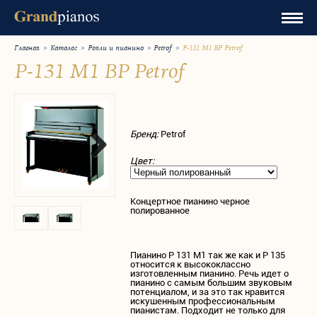
Главная
>
Каталог
>
Рояли и пианино
>
Petrof
>
P-131 M1 BP Petrof
P-131 M1 BP Petrof
Бренд:
Petrof
Цвет:
Концертное пианино черное
полированное
Пианино P 131 М1 так же как и P 135
относится к высококлассно
изготовленным пианино. Речь идет о
пианино с самым большим звуковым
потенциалом, и за это так нравится
искушенным профессиональным
пианистам. Подходит не только для