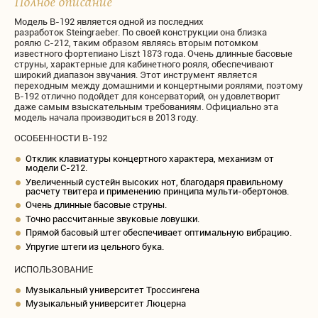
Полное описание
Модель B-192 является одной из последних
разработок Steingraeber. По своей конструкции она близка
роялю C-212, таким образом являясь вторым потомком
известного фортепиано Liszt 1873 года. Очень длинные басовые
струны, характерные для кабинетного рояля, обеспечивают
широкий диапазон звучания. Этот инструмент является
переходным между домашними и концертными роялями, поэтому
B-192 отлично подойдет для консерваторий, он удовлетворит
даже самым взыскательным требованиям. Официально эта
модель начала производиться в 2013 году.
ОСОБЕННОСТИ B-192
Отклик клавиатуры концертного характера, механизм от
модели C-212.
Увеличенный сустейн высоких нот, благодаря правильному
расчету твитера и применению принципа мульти-обертонов.
Очень длинные басовые струны.
Точно рассчитанные звуковые ловушки.
Прямой басовый штег обеспечивает оптимальную вибрацию.
Упругие штеги из цельного бука.
ИСПОЛЬЗОВАНИЕ
Музыкальный университет Троссингена
Музыкальный университет Люцерна