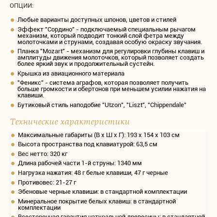
ОПЦИИ:
Любые варианты доступных шпонов, цветов и стилей
Эффект "Сордино" - подключаемый специальным рычагом
механизм, который подводит тонкий слой фетра между
молоточками и струнами, создавая особую окраску звучания.
Планка "Mozart" - механизм для регулировки глубины клавиш и
амплитуды движения молоточков, который позволяет создать
более яркий звук и продолжительный сустейн.
Крышка из авиационного материала
"Феникс" - система аграфов, которая позволяет получить
больше громкости и обертонов при меньшем усилии нажатия на
клавиши.
Бутиковый стиль наподобие "Utzon", "Liszt", "Chippendale"
Технические характеристики
Максимальные габариты (В х Ш х Г): 193 х 154 х 103 см
Высота пространства под клавиатурой: 63,5 см
Вес нетто: 320 кг
Длина рабочей части 1-й струны: 1340 мм
Нагрузка нажатия: 48 г белые клавиши, 47 г черные
Противовес: 21-27 г
Эбеновые черные клавиши: в стандартной комплектации
Минеральное покрытие белых клавиш: в стандартной
комплектации
Всесторонная гарантия натуральной древесины: в стандартной