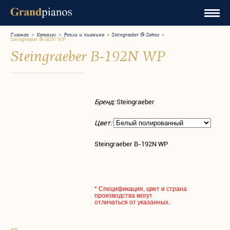
Главная
>
Каталог
>
Рояли и пианино
>
Steingraeber & Sohne
>
Steingraeber B-192N WP
Steingraeber B-192N WP
Бренд:
Steingraeber
Цвет:
Steingraeber B-192N WP
* Спецификация, цвет и страна
производства могут
отличаться от указанных.