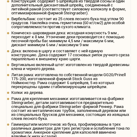
Конструкция: содержит 5 шпрейцев из твердой сосны и один
дополнительный дискантовый шпрейц, соединенный с
литейной рамой (соответствует силовому колоколу в форме,
оптимизированной фирмой Steingraeber).
Вирбельбанк: состоит из 25 слоев лесного бука под углом 90
градусов. Наклейка очень герметична (60 кг/см2) для особой
сопротивляемости против сухого климата.
Коническо-шаровидная дека: исходная конусность 9 мм ,
переходит к 8 мм. Утончение деки производится с помощью
песочной пробы бас минимум 4,5 мм / максимум 6 мм,
дискант минимум 6 мм / максимум 9 мм
Дека: вклеена в царгу и составляет с ней единую
конструкцию. Дека содержит 17 сосновых рипок ручного среза
параллельно к внешнему краю царги.
Вертикально вклееный штег: изготовлен из твердой древесины
клена и черного дерева.
Литая рама: изготовлена по собственной модели GG20/Prinell
175-200, изготовленной фирмой Stock Guss из
Ноймюнстер. Рама содержит 6 шпрейцев, 5 из которых
перекрещены одним стабилизирующим шпрейцем.
Колки: из дерева.
Рама для крепления механики: изготавливается на фабрике
Steingraeber, детали заготавливаются предварительно
специально для фабрики Steingraeber фирмой Реннер. Рама
состоит из металлических трубок, заполненный деревом или
из специальных брусков для механики, состоящих из изящных
слоев лесного бука.
Гаммерштили молоточков: из бука, профилированы в трех
различных диаметрах для трех регистров и ослабления тона по
хроматики. Анкерное крепление для капсюлей ввинчено
вдвойне (к низу и сзади).