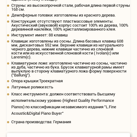
Струны: из высокопрочной стали, рабочая длина первой струны
168 см.
Демпферные головки: изготовлены из красного дерева.
Конструкция: отсутствуют пластмассовые элементы.
Акустический (звуковой) корпус состоит 100% из дерева, 100%
деревянной наклейки, 100% кристаллизированного клея.
Инструмент имеет: 88 клавиш
Клавиши: изготовлены из сосны. Длина басовых клавиш 608
мм, дискантовых 552 мм. Верхние клавиши из натурального
черного дерева, нижние клавиши частично из слоновой
кости или из искусственной слоновой кости ( Ivolan(c) или
Larenim(c).
Клавиатурное ложе: изготовлено частично из сосны, частично
из дуба, частично из бука. Брусок клавиатурной рамы имеет
выпуклую в сторону клавиатурного ложа форму поверхности
("Ballung").
Опора крышки:Троекратная
Латунные ролики:есть
Класс инструмента: должен соответствовать Высшему
исполнительскому уровню (Highest Quality Performance
Pianos) по классификации независимого издания "L.Fine
Acoustic&Digital Piano Buyer"
Страна производства: Германия