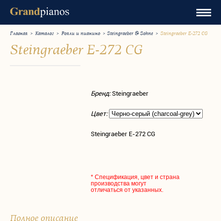
Главная
>
Каталог
>
Рояли и пианино
>
Steingraeber & Sohne
>
Steingraeber Е-272 CG
Steingraeber Е-272 CG
Бренд:
Steingraeber
Цвет:
Steingraeber Е-272 CG
* Спецификация, цвет и страна
производства могут
отличаться от указанных.
Полное описание