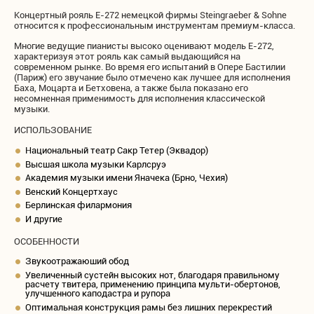
Концертный рояль Е-272 немецкой фирмы Steingraeber & Sohne
относится к профессиональным инструментам премиум-класса.
Многие ведущие пианисты высоко оценивают модель E-272,
характеризуя этот рояль как самый выдающийся на
современном рынке. Во время его испытаний в Опере Бастилии
(Париж) его звучание было отмечено как лучшее для исполнения
Баха, Моцарта и Бетховена, а также была показано его
несомненная применимость для исполнения классической
музыки.
ИСПОЛЬЗОВАНИЕ
Национальный театр Сакр Тетер (Эквадор)
Высшая школа музыки Карлсруэ
Академия музыки имени Яначека (Брно, Чехия)
Венский Концертхаус
Берлинская филармония
И другие
ОСОБЕННОСТИ
Звукоотражаюший обод
Увеличенный сустейн высоких нот, благодаря правильному
расчету твитера, применению принципа мульти-обертонов,
улучшенного каподастра и рупора
Оптимальная конструкция рамы без лишних перекрестий