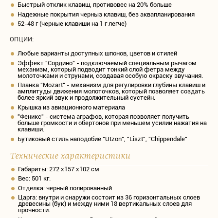
Быстрый отклик клавиш, противовес на 20% больше
Надежные покрытия черныз клавиш, без аквапланирования
52-48 г (черные клавиши на 1 г легче)
ОПЦИИ:
Любые варианты доступных шпонов, цветов и стилей
Эффект "Сордино" - подключаемый специальным рычагом
механизм, который подводит тонкий слой фетра между
молоточками и струнами, создавая особую окраску звучания.
Планка "Mozart" - механизм для регулировки глубины клавиш и
амплитуды движения молоточков, который позволяет создать
более яркий звук и продолжительный сустейн.
Крышка из авиационного материала
"Феникс" - система аграфов, которая позволяет получить
больше громкости и обертонов при меньшем усилии нажатия на
клавиши.
Бутиковый стиль наподобие "Utzon", "Liszt", "Chippendale"
Технические характеристики
Габариты: 272 х157 х102 см
Вес: 501 кг.
Отделка: черный полированный
Царга: внутри и снаружи состоит из 36 горизонтальных слоев
древесины (бук) и между ними 18 вертикальных слоев для
прочности.