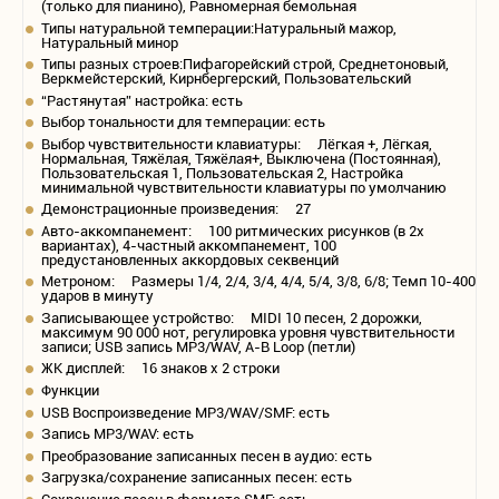
(только для пианино), Равномерная бемольная
Типы натуральной темперации:Натуральный мажор,
Натуральный минор
Типы разных строев:Пифагорейский строй, Среднетоновый,
Веркмейстерский, Кирнбергерский, Пользовательский
“Растянутая” настройка: есть
Выбор тональности для темперации: есть
Выбор чувствительности клавиатуры: Лёгкая +, Лёгкая,
Нормальная, Тяжёлая, Тяжёлая+, Выключена (Постоянная),
Пользовательская 1, Пользовательская 2, Настройка
минимальной чувствительности клавиатуры по умолчанию
Демонстрационные произведения: 27
Авто-аккомпанемент: 100 ритмических рисунков (в 2х
вариантах), 4-частный аккомпанемент, 100
предустановленных аккордовых секвенций
Метроном: Размеры 1/4, 2/4, 3/4, 4/4, 5/4, 3/8, 6/8; Темп 10-400
ударов в минуту
Записывающее устройство: MIDI 10 песен, 2 дорожки,
максимум 90 000 нот, регулировка уровня чувствительности
записи; USB запись MP3/WAV, A-B Loop (петли)
ЖК дисплей: 16 знаков х 2 строки
Функции
USB Воспроизведение MP3/WAV/SMF: есть
Запись MP3/WAV: есть
Преобразование записанных песен в аудио: есть
Загрузка/сохранение записанных песен: есть