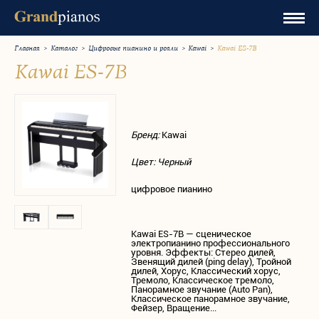
Главная
>
Каталог
>
Цифровые пианино и рояли
>
Kawai
>
Kawai ES-7B
Kawai ES-7B
Бренд:
Kawai
Цвет: Черный
цифровое пианино
Kawai ES-7B — сценическое
электропианино профессионального
уровня. Эффекты: Стерео дилей,
Звенящий дилей (ping delay), Тройной
дилей, Хорус, Классический хорус,
Тремоло, Классическое тремоло,
Панорамное звучание (Auto Pan),
Классическое панорамное звучание,
Фейзер, Вращение...