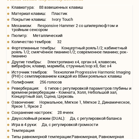
Клавиатура: 88 взвешенных клавиш
Материал клавиш: Пластик
Покрытие клавиш: Ivory Touch
Механизм: Responsive Hammer 2 со шпилерлюфтом и
тройным сенсором
Пюпитр: Металлический
Количество тембров: 32
Фортепианные тембры: Концертный рояль1/2; кабинетный
рояль 1/2; смягчённое пианино1/2; современное пианино; рок-
пианино
Другие тембры: Электропиано х4, орган х4, клавесин,
вибрафон, клавир, маримба, струнные/хор х8, бас х4
Источник тембров: Технология Progressive Harmonic Imaging
(PHI) с семплированием каждой из 88ми рояльных клавиш
Полифония: 256 голосов
Реверберация: 6 типов с регулировкой параметров глубины и
времени реверберации - Комната, Холл, Небольшой зал,
Концертный зал, Сцена, Церковь
Озвончение: Нормальное, Мягкое 1, Мягкое 2, Динамическое,
Яркое 1, Яркое 2
Сохранение настроек: 28 ячеек
Двухслойный режим (DUAL): Да, с регулировкой баланса
Игра в 4 руки: Да, с регулировкой громкости
Темперация
Типы равномерной темперации:Равномерная, Равномерная