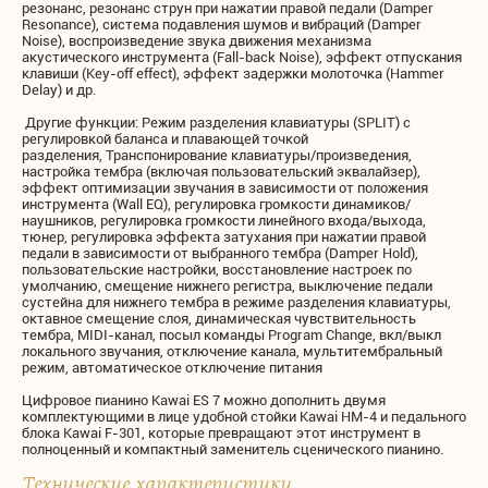
резонанс, резонанс струн при нажатии правой педали (Damper
Resonance), система подавления шумов и вибраций (Damper
Noise), воспроизведение звука движения механизма
акустического инструмента (Fall-back Noise), эффект отпускания
клавиши (Key-off effect), эффект задержки молоточка (Hammer
Delay) и др.
Другие функции: Режим разделения клавиатуры (SPLIT) с
регулировкой баланса и плавающей точкой
разделения, Транспонирование клавиатуры/произведения,
настройка тембра (включая пользовательский эквалайзер),
эффект оптимизации звучания в зависимости от положения
инструмента (Wall EQ), регулировка громкости динамиков/
наушников, регулировка громкости линейного входа/выхода,
тюнер, регулировка эффекта затухания при нажатии правой
педали в зависимости от выбранного тембра (Damper Hold),
пользовательские настройки, восстановление настроек по
умолчанию, смещение нижнего регистра, выключение педали
сустейна для нижнего тембра в режиме разделения клавиатуры,
октавное смещение слоя, динамическая чувствительность
тембра, MIDI-канал, посыл команды Program Change, вкл/выкл
локального звучания, отключение канала, мультитембральный
режим, автоматическое отключение питания
Цифровое пианино Kawai ES 7 можно дополнить двумя
комплектующими в лице удобной стойки Kawai HM-4 и педального
блока Kawai F-301, которые превращают этот инструмент в
полноценный и компактный заменитель сценического пианино.
Технические характеристики