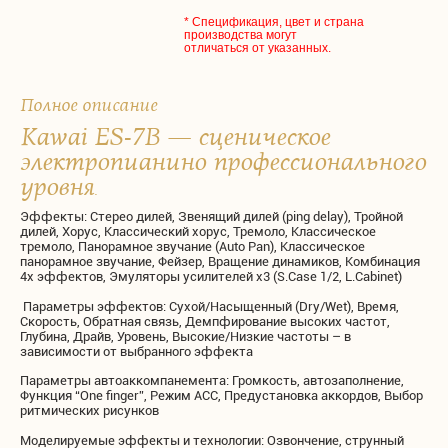
* Спецификация, цвет и страна
производства могут
отличаться от указанных.
Полное описание
Kawai ES-7B — сценическое
электропианино профессионального
уровня
.
Эффекты: Стерео дилей, Звенящий дилей (ping delay), Тройной
дилей, Хорус, Классический хорус, Тремоло, Классическое
тремоло, Панорамное звучание (Auto Pan), Классическое
панорамное звучание, Фейзер, Вращение динамиков, Комбинация
4х эффектов, Эмуляторы усилителей х3 (S.Case 1/2, L.Cabinet)
Параметры эффектов: Сухой/Насыщенный (Dry/Wet), Время,
Скорость, Обратная связь, Демпфирование высоких частот,
Глубина, Драйв, Уровень, Высокие/Низкие частоты – в
зависимости от выбранного эффекта
Параметры автоаккомпанемента: Громкость, автозаполнение,
Функция “One finger”, Режим ACC, Предустановка аккордов, Выбор
ритмических рисунков
Моделируемые эффекты и технологии: Озвончение, струнный