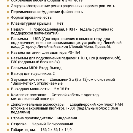
Сохранение песен в формате SMF: есть
Загрузка/сохранение регистрационных параметров: есть
Переименование/удаление файла: есть
Форматирование: есть
Клавиатурная крышка: Нет
Педали: 1, подсоединяемая, F10H - Педаль сустейна (с
поддержкой полунажатия)
Разъемы: USB (Для подключения к компьютеру, для
подключения внешних запоминающих устройств); Линейный
вход (Стерео); Линейный выход (Левый/Моно, Правый);
Разъём питания: для адаптера PS-154
Разъёмы для подключения педалей: F10H, F20 (Damper/Soft),
F30 (педальный блок из 3х)
Разъемы MIDI: Вход, Выход
Выход для наушников: 2
Звуковая система: Динамики 2 х (8 х 12) см с системой
“Bass-Reflex”, отключаемые
Выходная мощность: 2 x 15 Вт
Комплект поставки: Сетевой кабель + адаптер,
металлический пюпитр
Дополнительные аксессуары: Дизайнерский комплект HM4
(стойка и акриловый пюпитр), F-301 (педальный блок с 3мя
педалями)
Страна производитель: Индонезия
Отделка: Черный Полированный
Габариты, см: 136,2 x 36,1 x 14,9