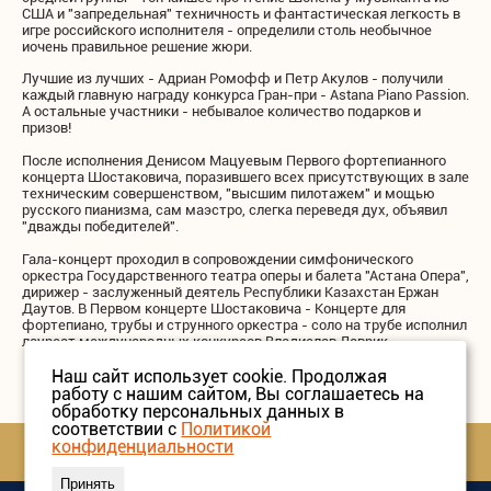
США и "запредельная" техничность и фантастическая легкость в
игре российского исполнителя - определили столь необычное
иочень правильное решение жюри.
Лучшие из лучших - Адриан Ромофф и Петр Акулов - получили
каждый главную награду конкурса Гран-при - Astana Piano Passion.
А остальные участники - небывалое количество подарков и
призов!
После исполнения Денисом Мацуевым Первого фортепианного
концерта Шостаковича, поразившего всех присутствующих в зале
техническим совершенством, "высшим пилотажем" и мощью
русского пианизма, сам маэстро, слегка переведя дух, объявил
"дважды победителей".
Гала-концерт проходил в сопровождении симфонического
оркестра Государственного театра оперы и балета "Астана Опера",
дирижер - заслуженный деятель Республики Казахстан Ержан
Даутов. В Первом концерте Шостаковича - Концерте для
фортепиано, трубы и струнного оркестра - соло на трубе исполнил
лауреат международных конкурсов Владислав Лаврик.
Наш сайт использует cookie. Продолжая
работу с нашим сайтом, Вы соглашаетесь на
обработку персональных данных в
соответствии с
Политикой
конфиденциальности
Принять