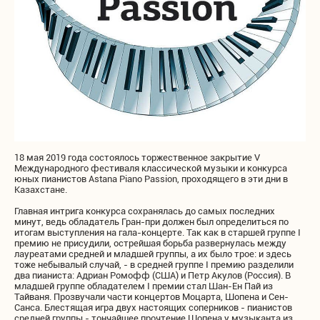
18 мая 2019 года состоялось торжественное закрытие V
Международного фестиваля классической музыки и конкурса
юных пианистов Astana Piano Passion, проходящего в эти дни в
Казахстане.
Главная интрига конкурса сохранялась до самых последних
минут, ведь обладатель Гран-при должен был определиться по
итогам выступления на гала-концерте. Так как в старшей группе I
премию не присудили, острейшая борьба развернулась между
лауреатами средней и младшей группы, а их было трое: и здесь
тоже небывалый случай, - в средней группе I премию разделили
два пианиста: Адриан Ромофф (США) и Петр Акулов (Россия). В
младшей группе обладателем I премии стал Шан-Ен Пай из
Тайваня. Прозвучали части концертов Моцарта, Шопена и Сен-
Санса. Блестящая игра двух настоящих соперников - пианистов
средней группы - тончайшее прочтение Шопена у музыканта из