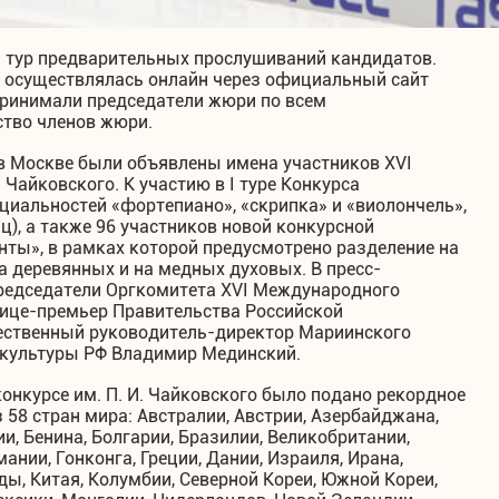
ь тур предварительных прослушиваний кандидатов.
 осуществлялась онлайн через официальный сайт
принимали председатели жюри по всем
ство членов жюри.
 в Москве были объявлены имена участников XVI
Чайковского. К участию в I туре Конкурса
циальностей «фортепиано», «скрипка» и «виолончель»,
иц), а также 96 участников новой конкурсной
нты», в рамках которой предусмотрено разделение на
на деревянных и на медных духовых. В пресс-
редседатели Оргкомитета XVI Международного
 вице-премьер Правительства Российской
ественный руководитель-директор Мариинского
р культуры РФ Владимир Мединский.
онкурсе им. П. И. Чайковского было подано рекордное
 58 стран мира: Австралии, Австрии, Азербайджана,
ии, Бенина, Болгарии, Бразилии, Великобритании,
ании, Гонконга, Греции, Дании, Израиля, Ирана,
ды, Китая, Колумбии, Северной Кореи, Южной Кореи,