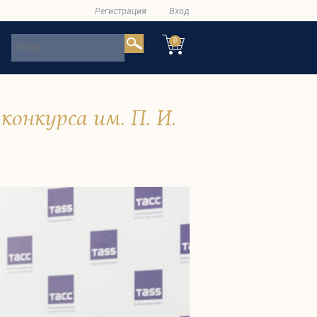
Регистрация
Вход
0
онкурса им. П. И.