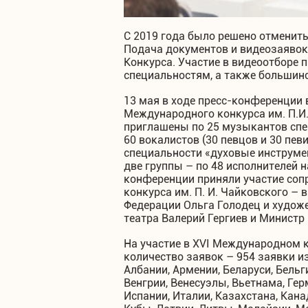
С 2019 года было решено отменит
Подача документов и видеозаявок
Конкурса. Участие в видеоотборе 
специальностям, а также большин
13 мая в ходе пресс-конференции
Международного конкурса им. П.И. 
приглашены по 25 музыкантов спе
60 вокалистов (30 певцов и 30 пев
специальности «духовые инструме
две группы – по 48 исполнителей 
конференции приняли участие соп
конкурса им. П. И. Чайковского –
Федерации Ольга Голодец и худож
театра Валерий Гергиев и Минист
На участие в XVI Международном к
количество заявок – 954 заявки из
Албании, Армении, Беларуси, Бельг
Венгрии, Венесуэлы, Вьетнама, Герм
Испании, Италии, Казахстана, Кана