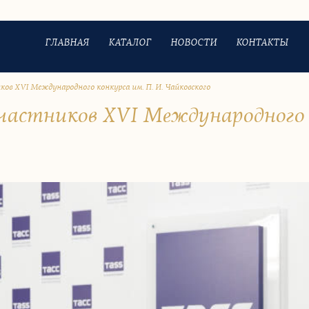
ГЛАВНАЯ
КАТАЛОГ
НОВОСТИ
КОНТАКТЫ
ов XVI Международного конкурса им. П. И. Чайковского
частников XVI Международного к